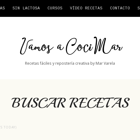
AS
SIN LACTOSA
CURSOS
VÍDEO RECETAS
CONTACTO
S
Vamos
a
CociMar
Recetas fáciles y repostería creativa by Mar Varela
BUSCAR RECETAS
ITS TODAY)