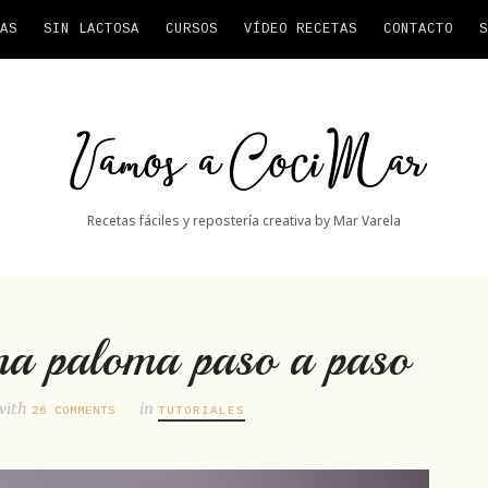
AS
SIN LACTOSA
CURSOS
VÍDEO RECETAS
CONTACTO
S
Vamos
a
CociMar
Recetas fáciles y repostería creativa by Mar Varela
a paloma paso a paso
with
in
26 COMMENTS
TUTORIALES