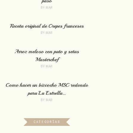
paso
BY
MAR
Receta original de Crepes franceses
BY
MAR
Arroz meloso con pato y setas
Masterchef
BY
MAR
Como hacer un bizcocho MSC redondo
para La Estrella…
BY
MAR
CATEGORÍAS