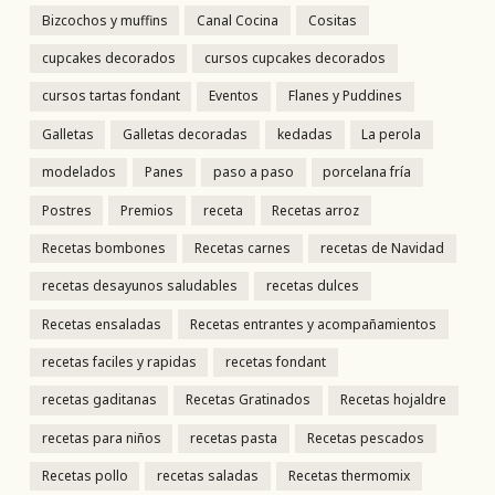
Bizcochos y muffins
Canal Cocina
Cositas
cupcakes decorados
cursos cupcakes decorados
cursos tartas fondant
Eventos
Flanes y Puddines
Galletas
Galletas decoradas
kedadas
La perola
modelados
Panes
paso a paso
porcelana fría
Postres
Premios
receta
Recetas arroz
Recetas bombones
Recetas carnes
recetas de Navidad
recetas desayunos saludables
recetas dulces
Recetas ensaladas
Recetas entrantes y acompañamientos
recetas faciles y rapidas
recetas fondant
recetas gaditanas
Recetas Gratinados
Recetas hojaldre
recetas para niños
recetas pasta
Recetas pescados
Recetas pollo
recetas saladas
Recetas thermomix