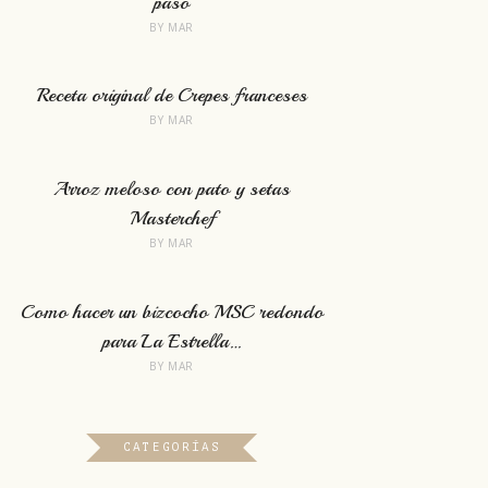
paso
BY
MAR
Receta original de Crepes franceses
BY
MAR
Arroz meloso con pato y setas
Masterchef
BY
MAR
Como hacer un bizcocho MSC redondo
para La Estrella…
BY
MAR
CATEGORÍAS