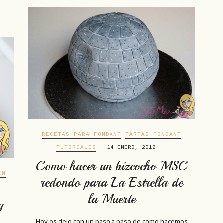
RECETAS PARA FONDANT
TARTAS FONDANT
TUTORIALES
14 ENERO, 2012
Como hacer un bizcocho MSC
ÍN
redondo para La Estrella de
la Muerte
y
Hoy os dejo con un paso a paso de como hacemos