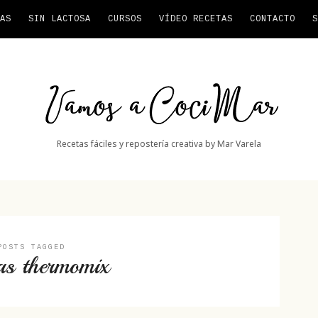
AS
SIN LACTOSA
CURSOS
VÍDEO RECETAS
CONTACTO
S
Vamos
a
CociMar
Recetas fáciles y repostería creativa by Mar Varela
POSTS TAGGED
as thermomix