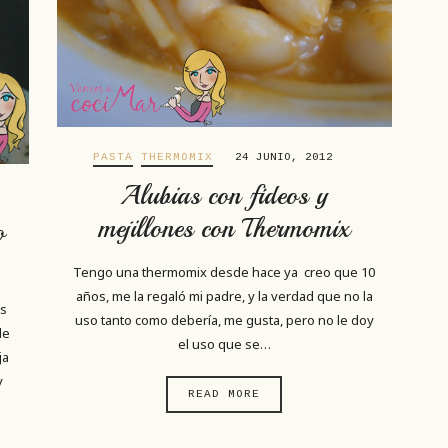
PASTA
THERMOMIX
24 JUNIO, 2012
Alubias con fideos y
mejillones con Thermomix
o
Tengo una thermomix desde hace ya creo que 10
años, me la regaló mi padre, y la verdad que no la
os
uso tanto como debería, me gusta, pero no le doy
de
el uso que se…
ja
y
READ MORE