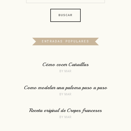
ENTRADAS POPULARES
Cómo cocer Cañaillas
BY
MAR
Como modelar una paloma paso a paso
BY
MAR
Receta original de Crepes franceses
BY
MAR