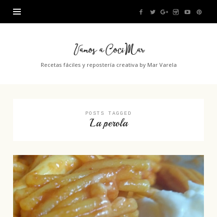
Vamos
a
Recetas fáciles y repostería creativa by Mar Varela
CociMar
POSTS TAGGED
La perola