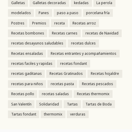
Galletas
Galletas decoradas
kedadas
La perola
modelados
Panes
paso a paso
porcelana fría
Postres
Premios
receta
Recetas arroz
Recetas bombones
Recetas carnes
recetas de Navidad
recetas desayunos saludables
recetas dulces
Recetas ensaladas
Recetas entrantes y acompañamientos
recetas faciles y rapidas
recetas fondant
recetas gaditanas
Recetas Gratinados
Recetas hojaldre
recetas para niños
recetas pasta
Recetas pescados
Recetas pollo
recetas saladas
Recetas thermomix
San Valentín
Solidaridad
Tartas
Tartas de Boda
Tartas fondant
thermomix
verduras