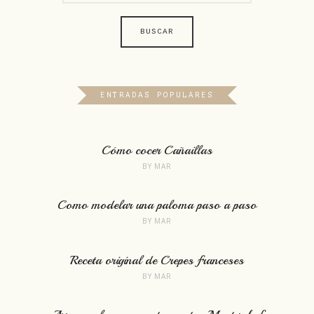
ENTRADAS POPULARES
Cómo cocer Cañaillas
BY
MAR
Como modelar una paloma paso a paso
BY
MAR
Receta original de Crepes franceses
BY
MAR