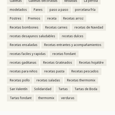
Galletas
Galletas decoradas
kedadas
La perola
modelados
Panes
paso a paso
porcelana fría
Postres
Premios
receta
Recetas arroz
Recetas bombones
Recetas carnes
recetas de Navidad
recetas desayunos saludables
recetas dulces
Recetas ensaladas
Recetas entrantes y acompañamientos
recetas faciles y rapidas
recetas fondant
recetas gaditanas
Recetas Gratinados
Recetas hojaldre
recetas para niños
recetas pasta
Recetas pescados
Recetas pollo
recetas saladas
Recetas thermomix
San Valentín
Solidaridad
Tartas
Tartas de Boda
Tartas fondant
thermomix
verduras