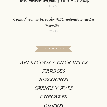
Arroz meloso con pato y setas Masterchef
BY
MAR
Como hacer un bizcocho MSC redondo para La
Estrella…
BY
MAR
CATEGORÍAS
APERITIVOS Y ENTRANTES
ARROCES
BIZCOCHOS
CARNES Y AVES
CUPCAKES
CURSOS