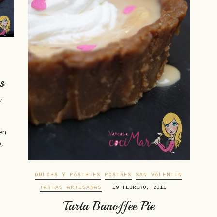
s
n
 en
o,
s
DULCES Y PASTELES
POSTRES
SAN VALENTÍN
TARTAS ARTESANAS
19 FEBRERO, 2011
Tarta Banoffee Pie