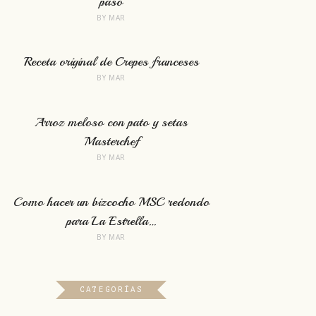
paso
BY
MAR
Receta original de Crepes franceses
BY
MAR
Arroz meloso con pato y setas
Masterchef
BY
MAR
Como hacer un bizcocho MSC redondo
para La Estrella…
BY
MAR
CATEGORÍAS