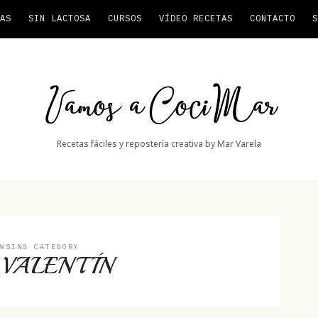
AS
SIN LACTOSA
CURSOS
VÍDEO RECETAS
CONTACTO
S
Vamos
a
CociMar
Recetas fáciles y repostería creativa by Mar Varela
WSING CATEGORY
 VALENTÍN