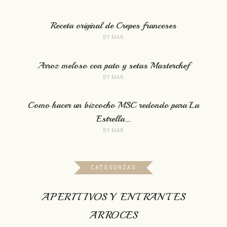
Receta original de Crepes franceses
BY
MAR
Arroz meloso con pato y setas Masterchef
BY
MAR
Como hacer un bizcocho MSC redondo para La
Estrella…
BY
MAR
CATEGORÍAS
APERITIVOS Y ENTRANTES
ARROCES