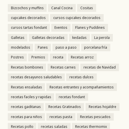
Bizcochos y muffins
Canal Cocina
Cositas
cupcakes decorados
cursos cupcakes decorados
cursos tartas fondant
Eventos
Flanes y Puddines
Galletas
Galletas decoradas
kedadas
La perola
modelados
Panes
paso a paso
porcelana fría
Postres
Premios
receta
Recetas arroz
Recetas bombones
Recetas carnes
recetas de Navidad
recetas desayunos saludables
recetas dulces
Recetas ensaladas
Recetas entrantes y acompañamientos
recetas faciles y rapidas
recetas fondant
recetas gaditanas
Recetas Gratinados
Recetas hojaldre
recetas para niños
recetas pasta
Recetas pescados
Recetas pollo
recetas saladas
Recetas thermomix