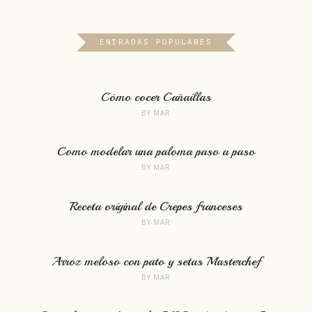
ENTRADAS POPULARES
Cómo cocer Cañaillas
BY
MAR
Como modelar una paloma paso a paso
BY
MAR
Receta original de Crepes franceses
BY
MAR
Arroz meloso con pato y setas Masterchef
BY
MAR