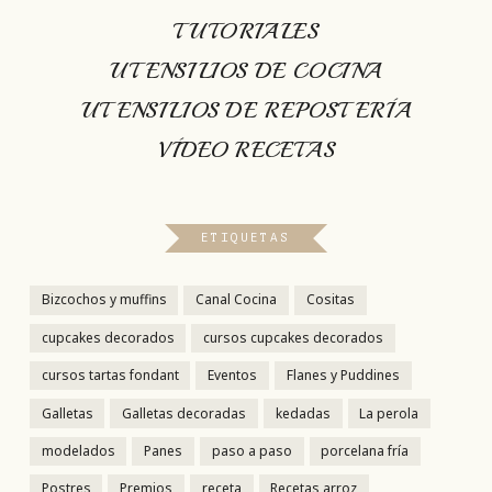
TUTORIALES
UTENSILIOS DE COCINA
UTENSILIOS DE REPOSTERÍA
VÍDEO RECETAS
ETIQUETAS
Bizcochos y muffins
Canal Cocina
Cositas
cupcakes decorados
cursos cupcakes decorados
cursos tartas fondant
Eventos
Flanes y Puddines
Galletas
Galletas decoradas
kedadas
La perola
modelados
Panes
paso a paso
porcelana fría
Postres
Premios
receta
Recetas arroz