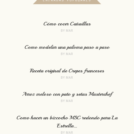
ENTRADAS POPULARES
Cómo cocer Cañaillas
BY
MAR
Como modelar una paloma paso a paso
BY
MAR
Receta original de Crepes franceses
BY
MAR
Arroz meloso con pato y setas Masterchef
BY
MAR
Como hacer un bizcocho MSC redondo para La
Estrella…
BY
MAR