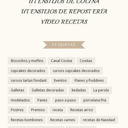
UTENSILIOS DE COCINA
UTENSILIOS DE REPOSTERÍA
VÍDEO RECETAS
ETIQUETAS
Bizcochos y muffins
Canal Cocina
Cositas
cupcakes decorados
cursos cupcakes decorados
cursos tartas fondant
Eventos
Flanes y Puddines
Galletas
Galletas decoradas
kedadas
La perola
modelados
Panes
paso a paso
porcelana fría
Postres
Premios
receta
Recetas arroz
Recetas bombones
Recetas carnes
recetas de Navidad