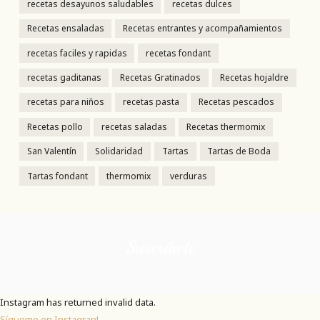
recetas desayunos saludables
recetas dulces
Recetas ensaladas
Recetas entrantes y acompañamientos
recetas faciles y rapidas
recetas fondant
recetas gaditanas
Recetas Gratinados
Recetas hojaldre
recetas para niños
recetas pasta
Recetas pescados
Recetas pollo
recetas saladas
Recetas thermomix
San Valentín
Solidaridad
Tartas
Tartas de Boda
Tartas fondant
thermomix
verduras
Suscríbete
Instagram has returned invalid data.
Sígueme en Instagran!