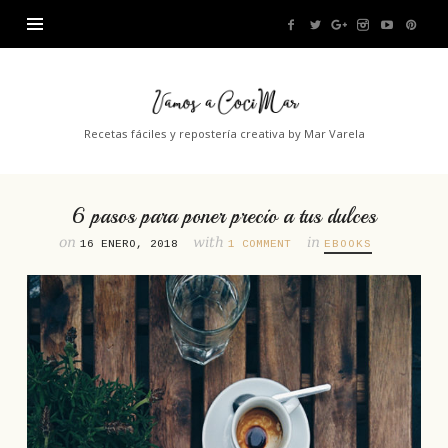
Vamos
a
Recetas fáciles y repostería creativa by Mar Varela
CociMar
6 pasos para poner precio a tus dulces
on
with
in
16 ENERO, 2018
1 COMMENT
EBOOKS