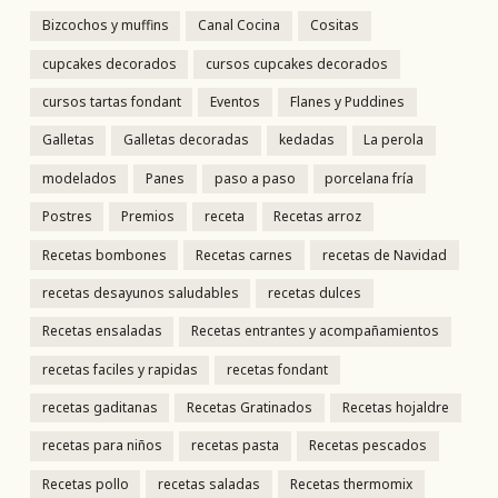
Bizcochos y muffins
Canal Cocina
Cositas
cupcakes decorados
cursos cupcakes decorados
cursos tartas fondant
Eventos
Flanes y Puddines
Galletas
Galletas decoradas
kedadas
La perola
modelados
Panes
paso a paso
porcelana fría
Postres
Premios
receta
Recetas arroz
Recetas bombones
Recetas carnes
recetas de Navidad
recetas desayunos saludables
recetas dulces
Recetas ensaladas
Recetas entrantes y acompañamientos
recetas faciles y rapidas
recetas fondant
recetas gaditanas
Recetas Gratinados
Recetas hojaldre
recetas para niños
recetas pasta
Recetas pescados
Recetas pollo
recetas saladas
Recetas thermomix