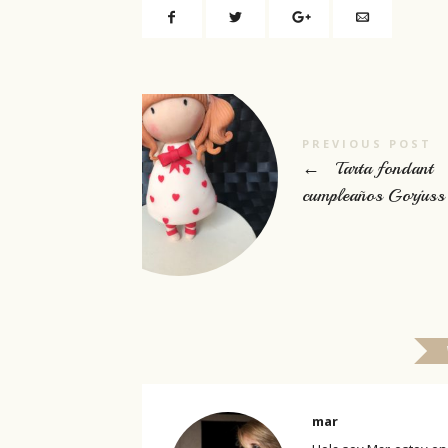
PREVIOUS POST
←
Tarta fondant
cumpleaños Gorjuss
mar