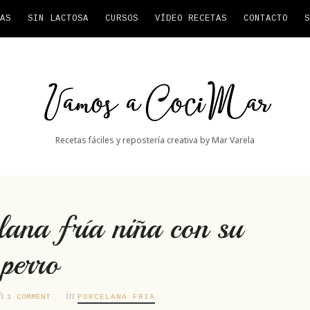
AS
SIN LACTOSA
CURSOS
VÍDEO RECETAS
CONTACTO
S
Vamos
a
CociMar
Recetas fáciles y repostería creativa by Mar Varela
ana fría niña con su
perro
th
in
1 COMMENT
PORCELANA FRIA