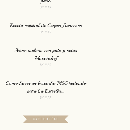
paso
BY
MAR
Receta original de Crepes franceses
BY
MAR
Arroz meloso con pato y setas
Masterchef
BY
MAR
Como hacer un bizcocho MSC redondo
para La Estrella…
BY
MAR
CATEGORÍAS