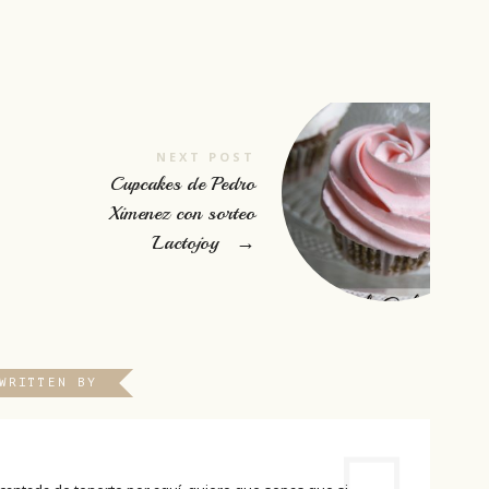
NEXT POST
Cupcakes de Pedro
Ximenez con sorteo
Lactojoy
→
WRITTEN BY