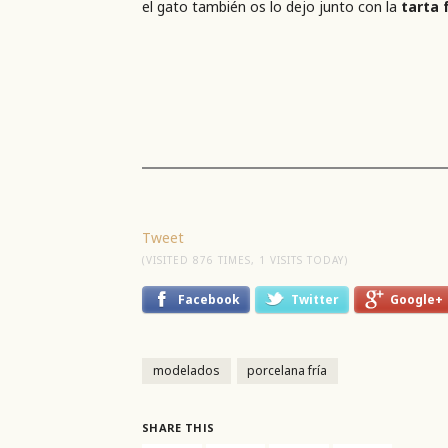
el gato también os lo dejo junto con la
tarta 
Tweet
(VISITED 876 TIMES, 1 VISITS TODAY)
Facebook
Twitter
Google+
modelados
porcelana fría
SHARE THIS