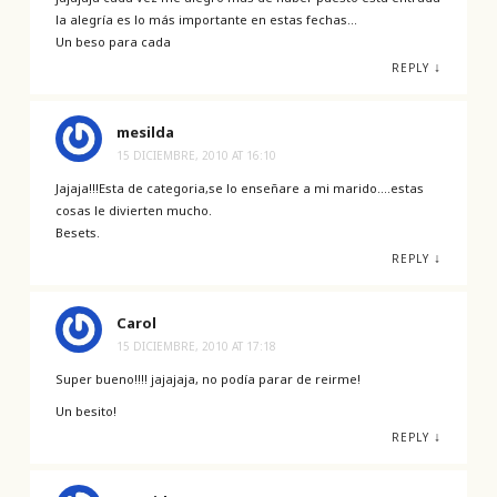
la alegría es lo más importante en estas fechas…
Un beso para cada
↓
REPLY
mesilda
15 DICIEMBRE, 2010 AT 16:10
Jajaja!!!Esta de categoria,se lo enseñare a mi marido….estas
cosas le divierten mucho.
Besets.
↓
REPLY
Carol
15 DICIEMBRE, 2010 AT 17:18
Super bueno!!!! jajajaja, no podía parar de reirme!
Un besito!
↓
REPLY