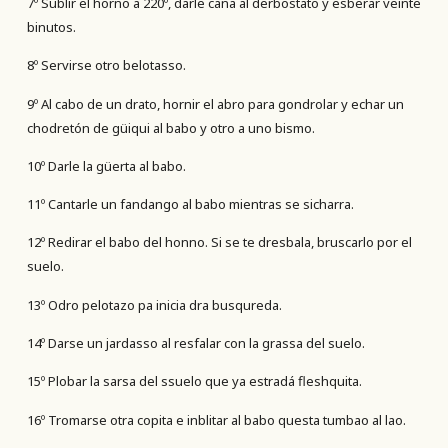
7º Sublir el horno a 220º, darle caña al derbostato y esberar veinte
binutos.
8º Servirse otro belotasso.
9º Al cabo de un drato, hornir el abro para gondrolar y echar un
chodretón de güiqui al babo y otro a uno bismo.
10º Darle la güerta al babo.
11º Cantarle un fandango al babo mientras se sicharra.
12º Redirar el babo del honno. Si se te dresbala, bruscarlo por el
suelo.
13º Odro pelotazo pa inicia dra busqureda.
14º Darse un jardasso al resfalar con la grassa del suelo.
15º Plobar la sarsa del ssuelo que ya estradá fleshquita.
16º Tromarse otra copita e inblitar al babo questa tumbao al lao.