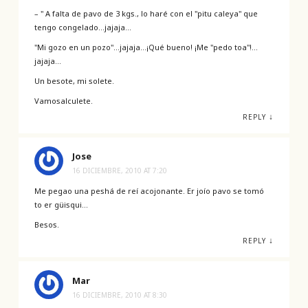
– " A falta de pavo de 3 kgs., lo haré con el "pitu caleya" que
tengo congelado…jajaja…
"Mi gozo en un pozo"…jajaja…¡Qué bueno! ¡Me "pedo toa"!…
jajaja…
Un besote, mi solete.
Vamosalculete.
↓
REPLY
Jose
16 DICIEMBRE, 2010 AT 7:20
Me pegao una peshá de reí acojonante. Er joío pavo se tomó
to er güisqui…
Besos.
↓
REPLY
Mar
16 DICIEMBRE, 2010 AT 8:30