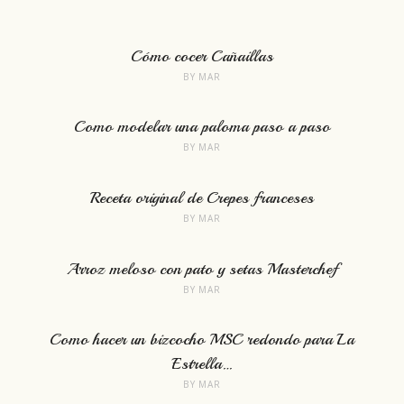
Cómo cocer Cañaillas
BY
MAR
Como modelar una paloma paso a paso
BY
MAR
Receta original de Crepes franceses
BY
MAR
Arroz meloso con pato y setas Masterchef
BY
MAR
Como hacer un bizcocho MSC redondo para La
Estrella…
BY
MAR