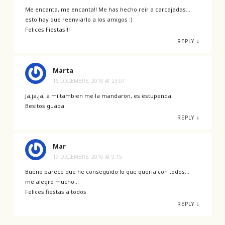
Me encanta, me encanta!! Me has hecho reir a carcajadas…
esto hay que reenviarlo a los amigos :)
Felices Fiestas!!!
↓
REPLY
Marta
16 DICIEMBRE, 2010 AT 23:07
Ja,ja,ja, a mi tambien me la mandaron, es estupenda.
Besitos guapa
↓
REPLY
Mar
19 DICIEMBRE, 2010 AT 9:15
Bueno parece que he conseguido lo que quería con todos…
me alegro mucho…
Felices fiestas a todos
↓
REPLY