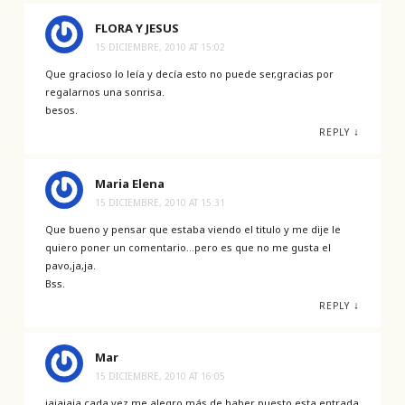
FLORA Y JESUS
15 DICIEMBRE, 2010 AT 15:02
Que gracioso lo leía y decía esto no puede ser,gracias por
regalarnos una sonrisa.
besos.
↓
REPLY
Maria Elena
15 DICIEMBRE, 2010 AT 15:31
Que bueno y pensar que estaba viendo el titulo y me dije le
quiero poner un comentario…pero es que no me gusta el
pavo,ja,ja.
Bss.
↓
REPLY
Mar
15 DICIEMBRE, 2010 AT 16:05
jajajaja cada vez me alegro más de haber puesto esta entrada