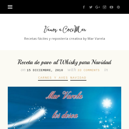
Vamos
a
Recetas fáciles y repostería creativa by Mar Varela
CociMar
Receta de pavo al Whisky para Navidad
on
with
in
15 DICIEMBRE, 2010
33 COMMENTS
CARNES Y AVES
NAVIDAD