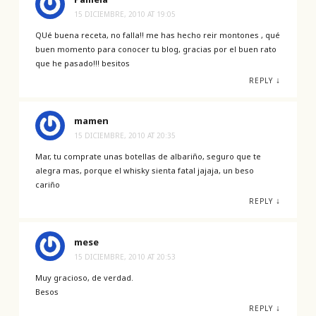
15 DICIEMBRE, 2010 AT 19:05
QUé buena receta, no falla!! me has hecho reir montones , qué
buen momento para conocer tu blog, gracias por el buen rato
que he pasado!!! besitos
↓
REPLY
mamen
15 DICIEMBRE, 2010 AT 20:35
Mar, tu comprate unas botellas de albariño, seguro que te
alegra mas, porque el whisky sienta fatal jajaja, un beso
cariño
↓
REPLY
mese
15 DICIEMBRE, 2010 AT 20:53
Muy gracioso, de verdad.
Besos
↓
REPLY