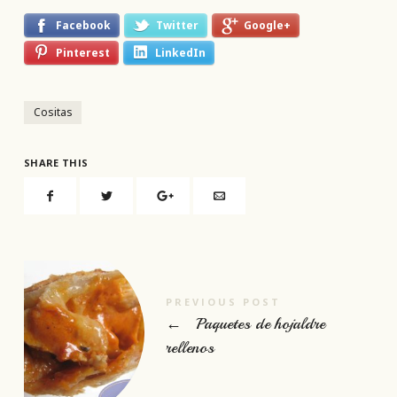
Facebook
Twitter
Google+
Pinterest
LinkedIn
Cositas
SHARE THIS
PREVIOUS POST
←
Paquetes de hojaldre
rellenos