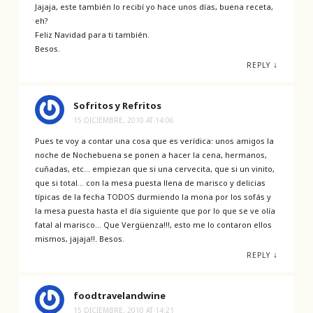
Jajaja, este también lo recibí yo hace unos días, buena receta,
eh?
Feliz Navidad para ti también.
Besos.
↓
REPLY
Sofritos y Refritos
15 DICIEMBRE, 2010 AT 14:06
Pues te voy a contar una cosa que es verídica: unos amigos la
noche de Nochebuena se ponen a hacer la cena, hermanos,
cuñadas, etc… empiezan que si una cervecita, que si un vinito,
que si total… con la mesa puesta llena de marisco y delicias
típicas de la fecha TODOS durmiendo la mona por los sofás y
la mesa puesta hasta el día siguiente que por lo que se ve olía
fatal al marisco… Que Vergüenza!!!, esto me lo contaron ellos
mismos, jajaja!!. Besos.
↓
REPLY
foodtravelandwine
15 DICIEMBRE, 2010 AT 14:21