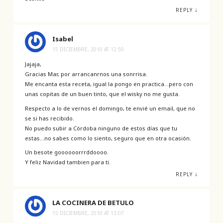
↓
REPLY
Isabel
15 DICIEMBRE, 2010 AT 12:50
Jajaja,
Gracias Mar, por arrancanrnos una sonrrisa.
Me encanta esta receta, igual la pongo en practica…pero con
unas copitas de un buen tinto, que el wisky no me gusta.
Respecto a lo de vernos el domingo, te envié un email, que no
se si has recibido.
No puedo subir a Córdoba ninguno de estos días que tu
estas…no sabes como lo siento, seguro que en otra ocasión.
Un besote goooooorrrddoooo.
Y feliz Navidad tambien para ti.
↓
REPLY
LA COCINERA DE BETULO
15 DICIEMBRE, 2010 AT 13:07