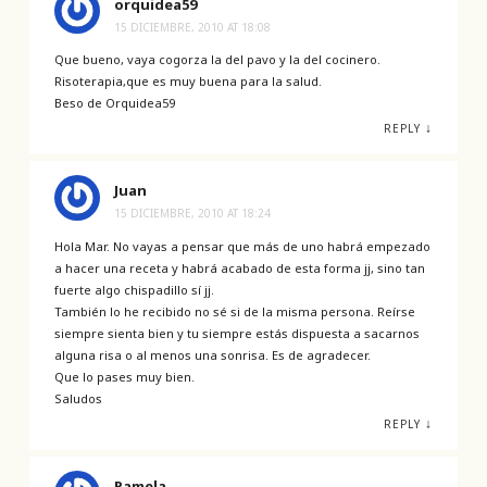
orquidea59
15 DICIEMBRE, 2010 AT 18:08
Que bueno, vaya cogorza la del pavo y la del cocinero.
Risoterapia,que es muy buena para la salud.
Beso de Orquidea59
↓
REPLY
Juan
15 DICIEMBRE, 2010 AT 18:24
Hola Mar. No vayas a pensar que más de uno habrá empezado
a hacer una receta y habrá acabado de esta forma jj, sino tan
fuerte algo chispadillo sí jj.
También lo he recibido no sé si de la misma persona. Reírse
siempre sienta bien y tu siempre estás dispuesta a sacarnos
alguna risa o al menos una sonrisa. Es de agradecer.
Que lo pases muy bien.
Saludos
↓
REPLY
Pamela