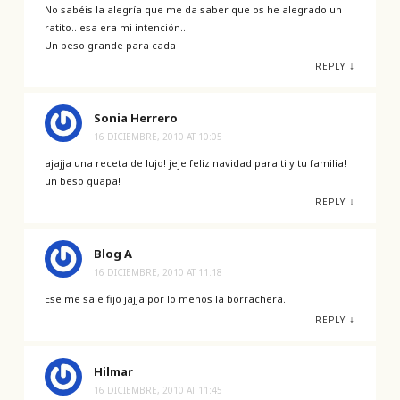
No sabéis la alegría que me da saber que os he alegrado un
ratito.. esa era mi intención…
Un beso grande para cada
↓
REPLY
Sonia Herrero
16 DICIEMBRE, 2010 AT 10:05
ajajja una receta de lujo! jeje feliz navidad para ti y tu familia!
un beso guapa!
↓
REPLY
Blog A
16 DICIEMBRE, 2010 AT 11:18
Ese me sale fijo jajja por lo menos la borrachera.
↓
REPLY
Hilmar
16 DICIEMBRE, 2010 AT 11:45