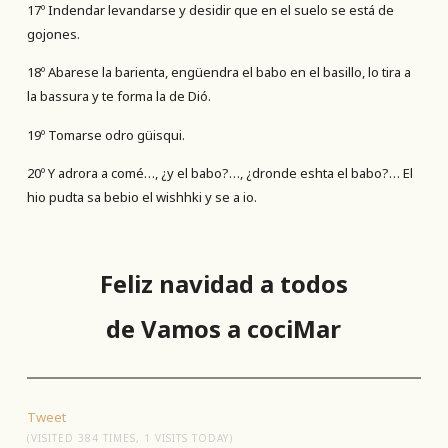
17º Indendar levandarse y desidir que en el suelo se está de
gojones.
18º Abarese la barienta, engüendra el babo en el basillo, lo tira a
la bassura y te forma la de Dió.
19º Tomarse odro güisqui.
20º Y adrora a comé…, ¿y el babo?…, ¿dronde eshta el babo?… El
hio pudta sa bebio el wishhki y se a io.
Feliz navidad a todos
de Vamos a cociMar
Tweet
(VISITED 384 TIMES, 1 VISITS TODAY)