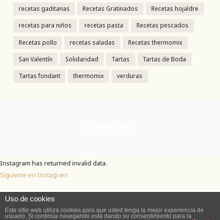
recetas gaditanas
Recetas Gratinados
Recetas hojaldre
recetas para niños
recetas pasta
Recetas pescados
Recetas pollo
recetas saladas
Recetas thermomix
San Valentín
Solidaridad
Tartas
Tartas de Boda
Tartas fondant
thermomix
verduras
Suscríbete
Instagram has returned invalid data.
Sígueme en Instagran!
Uso de cookies
Este sitio web utiliza cookies para que usted tenga la mejor experiencia de
usuario. Si continúa navegando está dando su consentimiento para la