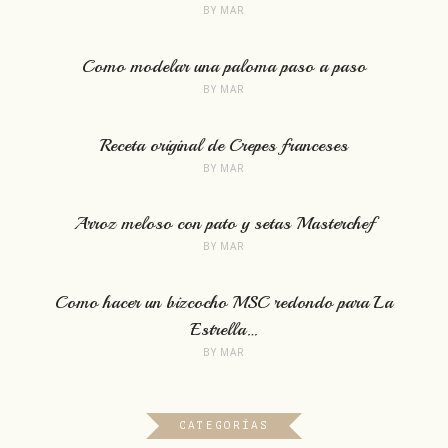
BY
MAR
Como modelar una paloma paso a paso
BY
MAR
Receta original de Crepes franceses
BY
MAR
Arroz meloso con pato y setas Masterchef
BY
MAR
Como hacer un bizcocho MSC redondo para La
Estrella…
BY
MAR
CATEGORÍAS