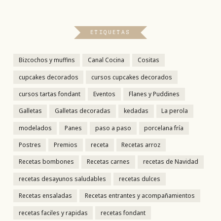
ETIQUETAS
Bizcochos y muffins
Canal Cocina
Cositas
cupcakes decorados
cursos cupcakes decorados
cursos tartas fondant
Eventos
Flanes y Puddines
Galletas
Galletas decoradas
kedadas
La perola
modelados
Panes
paso a paso
porcelana fría
Postres
Premios
receta
Recetas arroz
Recetas bombones
Recetas carnes
recetas de Navidad
recetas desayunos saludables
recetas dulces
Recetas ensaladas
Recetas entrantes y acompañamientos
recetas faciles y rapidas
recetas fondant