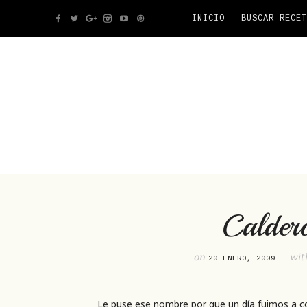
INICIO
BUSCAR RECET
Calder
on
wi
20 ENERO, 2009
Le puse ese nombre por que un día fuimos a c