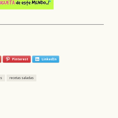
Pinterest
LinkedIn
os
recetas saladas