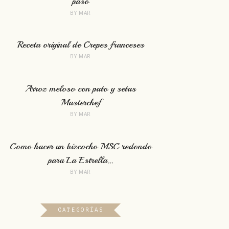
paso
BY
MAR
Receta original de Crepes franceses
BY
MAR
Arroz meloso con pato y setas
Masterchef
BY
MAR
Como hacer un bizcocho MSC redondo
para La Estrella…
BY
MAR
CATEGORÍAS