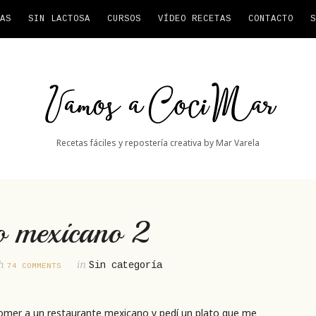
AS
SIN LACTOSA
CURSOS
VÍDEO RECETAS
CONTACTO
S
Vamos
a
CociMar
Recetas fáciles y repostería creativa by Mar Varela
o mexicano 2
th
in
Sin categoría
74 COMMENTS
omer a un restaurante mexicano y pedí un plato que me