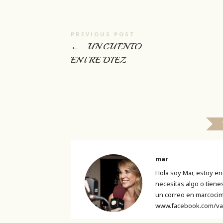
PREVIOUS POST
←
UN CUENTO
ENTRE DIEZ
mar
Hola soy Mar, estoy en
necesitas algo o tien
un correo en marcocim
www.facebook.com/va