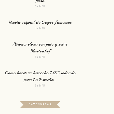
paso
BY
MAR
Receta original de Crepes franceses
BY
MAR
Arroz meloso con pato y setas
Masterchef
BY
MAR
Como hacer un bizcocho MSC redondo
para La Estrella…
BY
MAR
CATEGORÍAS