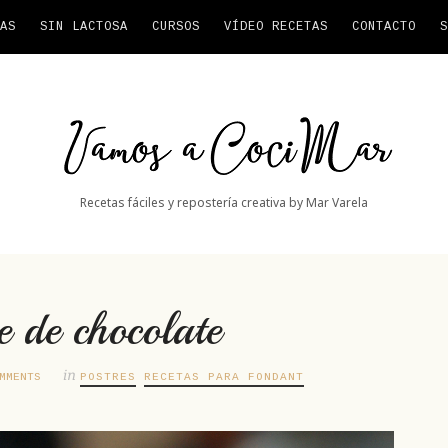
AS
SIN LACTOSA
CURSOS
VÍDEO RECETAS
CONTACTO
S
Vamos
a
CociMar
Recetas fáciles y repostería creativa by Mar Varela
 de chocolate
in
MMENTS
POSTRES
RECETAS PARA FONDANT