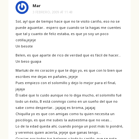
Mar
3 FEBRERO, 2009 AT 11:48
Sol, ay! que de tiempo hace que no te visito cariño, eso no se
puede aguantar… espero que cuando se la hagas me cuentes
que tal y cuanto de feliz estaba, es que yo soy un poco
cotilla,jejeje
Un besote
Belen, es que aparte de rico de verdad que es fácil de hacer…
Un beso guapa
Martuki de mi corazón y que te digo yo, es que con lo bien que
escribes me dejas en pañales, jejeje
Pues empiezo con el solomillo y dejo lo mejor para el final,
jajaja
Él sabe que lo cuido aunque no lo diga mucho, el solomillo fué
todo un éxito, B está conmigo como en un sueño del que no
sabe como despertar… jajajaj es broma, jajajaj
Chiquilla yo es que con amigas como tu quien necesita un
psicólogo, es que me subes la autoestima que no veas…
Lo de la edad queda ahí, cuando ponga un post más lo pondré,
y veremos quien acierta, jejeje que ganas tengo…
Gracias por todos tus halagos y todo tu cariño, que se nota