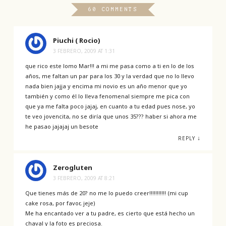
60 COMMENTS
Piuchi ( Rocio)
3 FEBRERO, 2009 AT 1:31
que rico este lomo Mar!!! a mi me pasa como a ti en lo de los
años, me faltan un par para los 30 y la verdad que no lo llevo
nada bien jajja y encima mi novio es un año menor que yo
también y como él lo lleva fenomenal siempre me pica con
que ya me falta poco jajaj, en cuanto a tu edad pues nose, yo
te veo jovencita, no se diría que unos 35??? haber si ahora me
he pasao jajajaj un besote
↓
REPLY
Zerogluten
3 FEBRERO, 2009 AT 8:21
Que tienes más de 20? no me lo puedo creer!!!!!!!!!!! (mi cup
cake rosa, por favor, jeje)
Me ha encantado ver a tu padre, es cierto que está hecho un
chaval y la foto es preciosa.