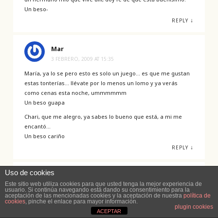
Un beso-
↓
REPLY
Mar
3 FEBRERO, 2009 AT 15:35
María, ya lo se pero esto es solo un juego… es que me gustan
estas tonterías… llévate por lo menos un lomo y ya verás
como cenas esta noche, ummmmmm
Un beso guapa
Chari, que me alegro, ya sabes lo bueno que está, a mi me
encantó…
Un beso cariño
↓
REPLY
Uso de cookies
Isabel.
Este sitio web utiliza cookies para que usted tenga la mejor experiencia de
3 FEBRERO, 2009 AT 15:50
usuario. Si continúa navegando está dando su consentimiento para la
aceptación de las mencionadas cookies y la aceptación de nuestra
política de
Mar dime más cositas sobre el curso;
cookies
, pinche el enlace para mayor información.
plugin cookies
– ¿Es de fondant?
ACEPTAR