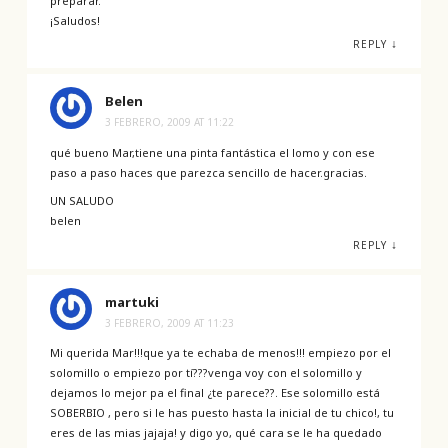
preparar.
¡Saludos!
↓
REPLY
Belen
3 FEBRERO, 2009 AT 11:22
qué bueno Mar,tiene una pinta fantástica el lomo y con ese
paso a paso haces que parezca sencillo de hacer.gracias.
UN SALUDO
belen
↓
REPLY
martuki
3 FEBRERO, 2009 AT 11:23
Mi querida Mar!!!que ya te echaba de menos!!! empiezo por el
solomillo o empiezo por tí???venga voy con el solomillo y
dejamos lo mejor pa el final ¿te parece??. Ese solomillo está
SOBERBIO , pero si le has puesto hasta la inicial de tu chico!, tu
eres de las mias jajaja! y digo yo, qué cara se le ha quedado