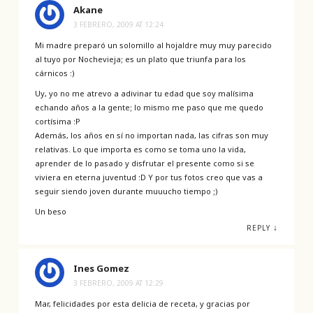
Akane
3 FEBRERO, 2009 AT 12:24
Mi madre preparó un solomillo al hojaldre muy muy parecido
al tuyo por Nochevieja; es un plato que triunfa para los
cárnicos :)
Uy, yo no me atrevo a adivinar tu edad que soy malísima
echando años a la gente; lo mismo me paso que me quedo
cortísima :P
Además, los años en sí no importan nada, las cifras son muy
relativas. Lo que importa es como se toma uno la vida,
aprender de lo pasado y disfrutar el presente como si se
viviera en eterna juventud :D Y por tus fotos creo que vas a
seguir siendo joven durante muuucho tiempo ;)
Un beso
↓
REPLY
Ines Gomez
3 FEBRERO, 2009 AT 12:29
Mar, felicidades por esta delicia de receta, y gracias por