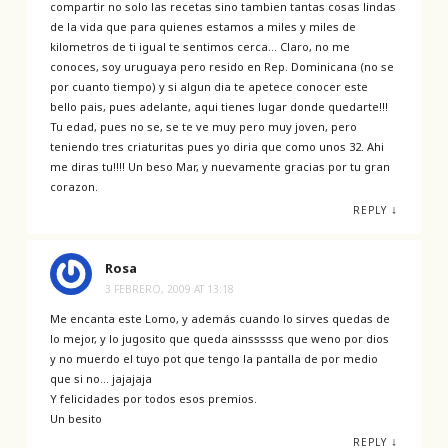
compartir no solo las recetas sino tambien tantas cosas lindas
de la vida que para quienes estamos a miles y miles de
kilometros de ti igual te sentimos cerca… Claro, no me
conoces, soy uruguaya pero resido en Rep. Dominicana (no se
por cuanto tiempo) y si algun dia te apetece conocer este
bello pais, pues adelante, aqui tienes lugar donde quedarte!!!
Tu edad, pues no se, se te ve muy pero muy joven, pero
teniendo tres criaturitas pues yo diria que como unos 32. Ahi
me diras tu!!!! Un beso Mar, y nuevamente gracias por tu gran
corazon.
↓
REPLY
Rosa
3 FEBRERO, 2009 AT 13:18
Me encanta este Lomo, y además cuando lo sirves quedas de
lo mejor, y lo jugosito que queda ainssssss que weno por dios
y no muerdo el tuyo pot que tengo la pantalla de por medio
que si no… jajajaja
Y felicidades por todos esos premios.
Un besito
↓
REPLY