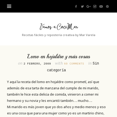
Vamos
a
Recetas fáciles y repostería creativa by Mar Varela
CociMar
Lomo en hojaldre y más cosas
on
with
in
Sin
2 FEBRERO, 2009
60 COMMENTS
categoría
Y aquí la receta del lomo en hojaldre como prometí, así que
además de esa tarta de manzana del cumple de mi marido,
también le hice esta delicia de comida, vinieron a comer mi
hermano y su novia y les encantó también…. mucho….
Mi marido es más joven que yo dos años y medio menos y eso
es una cosa que para una mujer como yo es un martirio chino,