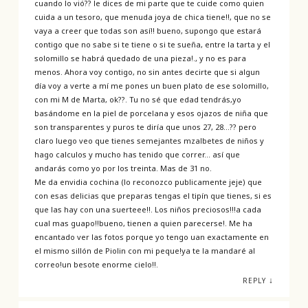
cuando lo vió?? le dices de mi parte que te cuide como quien
cuida a un tesoro, que menuda joya de chica tiene!!, que no se
vaya a creer que todas son así!! bueno, supongo que estará
contigo que no sabe si te tiene o si te sueña, entre la tarta y el
solomillo se habrá quedado de una pieza!., y no es para
menos. Ahora voy contigo, no sin antes decirte que si algun
día voy a verte a mí me pones un buen plato de ese solomillo,
con mi M de Marta, ok??. Tu no sé que edad tendrás,yo
basándome en la piel de porcelana y esos ojazos de niña que
son transparentes y puros te diría que unos 27, 28…?? pero
claro luego veo que tienes semejantes mzalbetes de niños y
hago calculos y mucho has tenido que correr… así que
andarás como yo por los treinta. Mas de 31 no.
Me da envidia cochina (lo reconozco publicamente jeje) que
con esas delicias que preparas tengas el tipín que tienes, si es
que las hay con una suerteee!!. Los niños preciosos!!!a cada
cual mas guapo!!bueno, tienen a quien parecerse!. Me ha
encantado ver las fotos porque yo tengo uan exactamente en
el mismo sillón de Piolin con mi peque!ya te la mandaré al
correo!un besote enorme cielo!!.
↓
REPLY