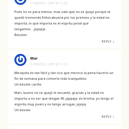
3 FEBRERO, 2009 AT 11:58
Pués no es para menos, mas vale que no se queje porque te
quedó tremendo.Enhorabuena por los premios y la edad no
importa, lo que importa es el espritu jovial que
tengamos….jejejeje.
Besotes
↓
REPLY
Mar
3 FEBRERO, 2009 AT 12:23
Mezquita es tan fácil y tan rico que merece la pena hacerlo un
fin de semana para comerlo más tranquilitos.
Un besote cariño
Mari, bueno no se quejó le encantó, gracias y la edad no
importa a no ser que tengas 90..jajajaja, es broma, yo tengo el
espiritu muy joven y no tengo arrugas, jejejej
Un besote
↓
REPLY