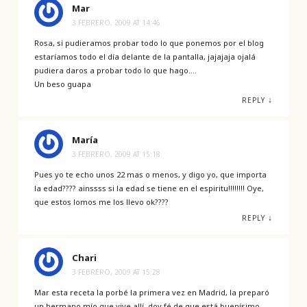
Mar
3 FEBRERO, 2009 AT 14:46
Rosa, si pudieramos probar todo lo que ponemos por el blog
estaríamos todo el día delante de la pantalla, jajajaja ojalá
pudiera daros a probar todo lo que hago….
Un beso guapa
↓
REPLY
María
3 FEBRERO, 2009 AT 15:18
Pues yo te echo unos 22 mas o menos, y digo yo, que importa
la edad???? ainssss si la edad se tiene en el espiritu!!!!!!!! Oye,
que estos lomos me los llevo ok????
↓
REPLY
Chari
3 FEBRERO, 2009 AT 15:28
Mar esta receta la porbé la primera vez en Madrid, la preparó
un hermano mío que vive allí, doy fé de que está buenísimo.