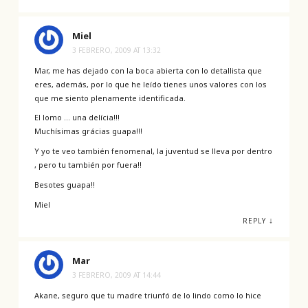
Miel
3 FEBRERO, 2009 AT 13:32
Mar, me has dejado con la boca abierta con lo detallista que
eres, además, por lo que he leído tienes unos valores con los
que me siento plenamente identificada.
El lomo … una delícia!!!
Muchísimas grácias guapa!!!
Y yo te veo también fenomenal, la juventud se lleva por dentro
, pero tu también por fuera!!
Besotes guapa!!
Miel
↓
REPLY
Mar
3 FEBRERO, 2009 AT 14:44
Akane, seguro que tu madre triunfó de lo lindo como lo hice