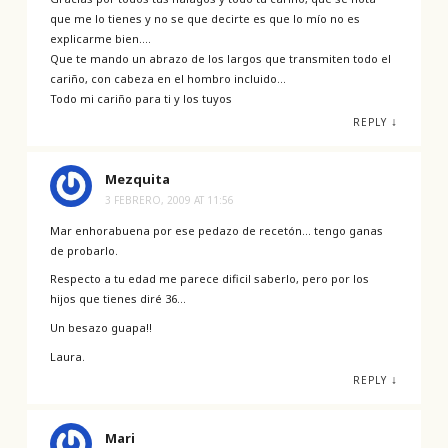
que me lo tienes y no se que decirte es que lo mío no es
explicarme bien….
Que te mando un abrazo de los largos que transmiten todo el
cariño, con cabeza en el hombro incluido…
Todo mi cariño para ti y los tuyos
↓
REPLY
Mezquita
3 FEBRERO, 2009 AT 11:56
Mar enhorabuena por ese pedazo de recetón… tengo ganas
de probarlo.
Respecto a tu edad me parece dificil saberlo, pero por los
hijos que tienes diré 36…
Un besazo guapa!!
Laura.
↓
REPLY
Mari