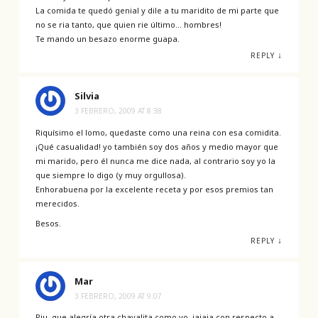
La comida te quedó genial y dile a tu maridito de mi parte que
no se ria tanto, que quien rie último… hombres!
Te mando un besazo enorme guapa.
↓
REPLY
Silvia
3 FEBRERO, 2009 AT 8:38
Riquísimo el lomo, quedaste como una reina con esa comidita.
¡Qué casualidad! yo también soy dos años y medio mayor que
mi marido, pero él nunca me dice nada, al contrario soy yo la
que siempre lo digo (y muy orgullosa).
Enhorabuena por la excelente receta y por esos premios tan
merecidos.
Besos.
↓
REPLY
Mar
3 FEBRERO, 2009 AT 9:07
Piu, que alegría otra chavalita como yo, jajaja con respecto a