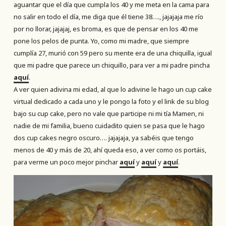
aguantar que el día que cumpla los 40 y me meta en la cama para
no salir en todo el día, me diga que él tiene 38…., jajajaja me río
por no llorar, jajajaj, es broma, es que de pensar en los 40 me
pone los pelos de punta. Yo, como mi madre, que siempre
cumplía 27, murió con 59 pero su mente era de una chiquilla, igual
que mi padre que parece un chiquillo, para ver a mi padre pincha
aquí
.
A ver quien adivina mi edad, al que lo adivine le hago un cup cake
virtual dedicado a cada uno y le pongo la foto y el link de su blog
bajo su cup cake, pero no vale que participe ni mi tía Mamen, ni
nadie de mi familia, bueno cuidadito quien se pasa que le hago
dos cup cakes negro oscuro…. jajajaja, ya sabéis que tengo
menos de 40 y más de 20, ahí queda eso, a ver como os portáis,
para verme un poco mejor pinchar
aquí
y
aquí
y
aquí
.