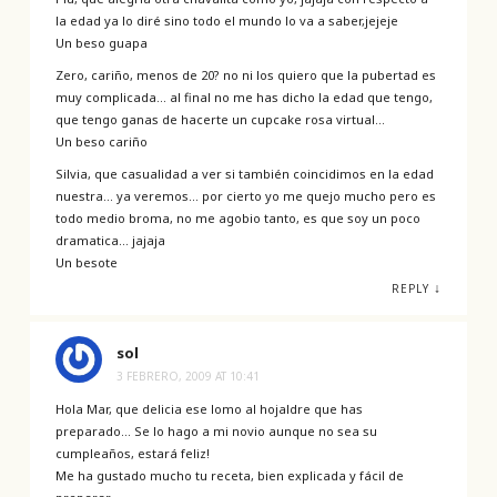
la edad ya lo diré sino todo el mundo lo va a saber,jejeje
Un beso guapa
Zero, cariño, menos de 20? no ni los quiero que la pubertad es
muy complicada… al final no me has dicho la edad que tengo,
que tengo ganas de hacerte un cupcake rosa virtual…
Un beso cariño
Silvia, que casualidad a ver si también coincidimos en la edad
nuestra… ya veremos… por cierto yo me quejo mucho pero es
todo medio broma, no me agobio tanto, es que soy un poco
dramatica… jajaja
Un besote
↓
REPLY
sol
3 FEBRERO, 2009 AT 10:41
Hola Mar, que delicia ese lomo al hojaldre que has
preparado… Se lo hago a mi novio aunque no sea su
cumpleaños, estará feliz!
Me ha gustado mucho tu receta, bien explicada y fácil de