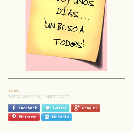
Tweet
(VISITED 363 TIMES, 1 VISITS TODAY)
Facebook
Twitter
Google+
Pinterest
LinkedIn