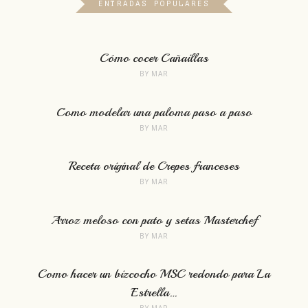
ENTRADAS POPULARES
Cómo cocer Cañaillas
BY
MAR
Como modelar una paloma paso a paso
BY
MAR
Receta original de Crepes franceses
BY
MAR
Arroz meloso con pato y setas Masterchef
BY
MAR
Como hacer un bizcocho MSC redondo para La
Estrella…