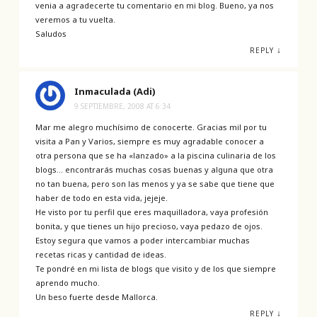
venia a agradecerte tu comentario en mi blog. Bueno, ya nos
veremos a tu vuelta.
Saludos
↓
REPLY
Inmaculada (Adi)
9 SEPTIEMBRE, 2008 AT 6:34
Mar me alegro muchísimo de conocerte. Gracias mil por tu
visita a Pan y Varios, siempre es muy agradable conocer a
otra persona que se ha «lanzado» a la piscina culinaria de los
blogs… encontrarás muchas cosas buenas y alguna que otra
no tan buena, pero son las menos y ya se sabe que tiene que
haber de todo en esta vida, jejeje.
He visto por tu perfil que eres maquilladora, vaya profesión
bonita, y que tienes un hijo precioso, vaya pedazo de ojos.
Estoy segura que vamos a poder intercambiar muchas
recetas ricas y cantidad de ideas.
Te pondré en mi lista de blogs que visito y de los que siempre
aprendo mucho.
Un beso fuerte desde Mallorca.
↓
REPLY