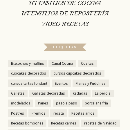
UTENSILIOS DE COCINA
UTENSILIOS DE REPOSTERÍA
VÍDEO RECETAS
ETIQUETAS
Bizcochos y muffins
Canal Cocina
Cositas
cupcakes decorados
cursos cupcakes decorados
cursos tartas fondant
Eventos
Flanes y Puddines
Galletas
Galletas decoradas
kedadas
La perola
modelados
Panes
paso a paso
porcelana fría
Postres
Premios
receta
Recetas arroz
Recetas bombones
Recetas carnes
recetas de Navidad