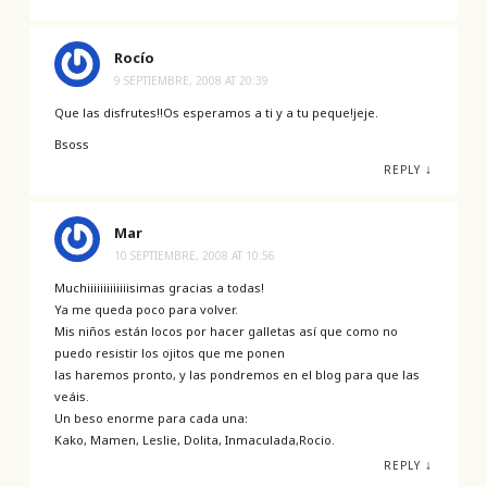
Rocío
9 SEPTIEMBRE, 2008 AT 20:39
Que las disfrutes!!Os esperamos a ti y a tu peque!jeje.
Bsoss
↓
REPLY
Mar
10 SEPTIEMBRE, 2008 AT 10:56
Muchiiiiiiiiiiiiisimas gracias a todas!
Ya me queda poco para volver.
Mis niños están locos por hacer galletas así que como no
puedo resistir los ojitos que me ponen
las haremos pronto, y las pondremos en el blog para que las
veáis.
Un beso enorme para cada una:
Kako, Mamen, Leslie, Dolita, Inmaculada,Rocio.
↓
REPLY