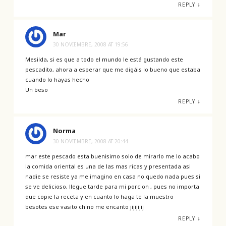
↓
REPLY
Mar
30 NOVIEMBRE, 2008 AT 19:56
Mesilda, si es que a todo el mundo le está gustando este
pescadito, ahora a esperar que me digáis lo bueno que estaba
cuando lo hayas hecho
Un beso
↓
REPLY
Norma
30 NOVIEMBRE, 2008 AT 20:44
mar este pescado esta buenisimo solo de mirarlo me lo acabo
la comida oriental es una de las mas ricas y presentada asi
nadie se resiste ya me imagino en casa no quedo nada pues si
se ve delicioso, llegue tarde para mi porcion , pues no importa
que copie la receta y en cuanto lo haga te la muestro
besotes ese vasito chino me encanto jijijijij
↓
REPLY