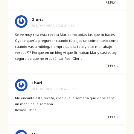
↓
REPLY
Gloria
30 NOVIEMBRE, 2008 AT 4:15
Se ve muy rica esta receta Mar, como todas las que tù haces.
Oye te querìa preguntar cuando tù dejas un coimentario como
cuando vas a miblog, siempre sale la foto y dice mar abajo
verdad??? Porque en un blog vì que firmaban Mar y casi estoy
segura de que no eras tú. cariños, Gloria
↓
REPLY
Chari
30 NOVIEMBRE, 2008 AT 7:57
Me encanta esta receta, creo que la semana que viene será
un menú de la semana.
Besos!!!!!!!111
↓
REPLY