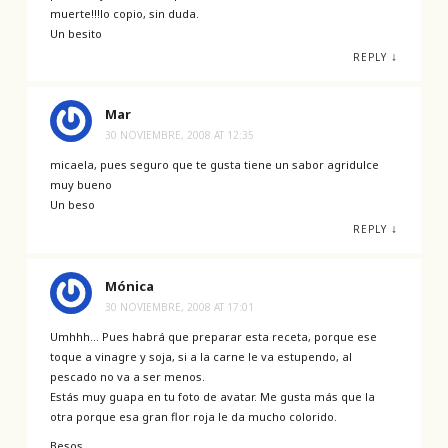
muerte!!!lo copio, sin duda.
Un besito
↓
REPLY
Mar
30 NOVIEMBRE, 2008 AT 12:35
micaela, pues seguro que te gusta tiene un sabor agridulce
muy bueno
Un beso
↓
REPLY
Mónica
30 NOVIEMBRE, 2008 AT 17:01
Umhhh… Pues habrá que preparar esta receta, porque ese
toque a vinagre y soja, si a la carne le va estupendo, al
pescado no va a ser menos.
Estás muy guapa en tu foto de avatar. Me gusta más que la
otra porque esa gran flor roja le da mucho colorido.
Besos,