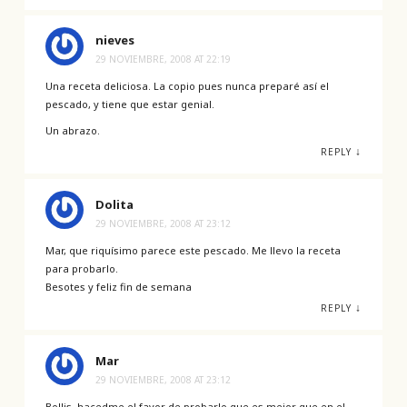
nieves
29 NOVIEMBRE, 2008 AT 22:19
Una receta deliciosa. La copio pues nunca preparé así el
pescado, y tiene que estar genial.
Un abrazo.
↓
REPLY
Dolita
29 NOVIEMBRE, 2008 AT 23:12
Mar, que riquísimo parece este pescado. Me llevo la receta
para probarlo.
Besotes y feliz fin de semana
↓
REPLY
Mar
29 NOVIEMBRE, 2008 AT 23:12
Bollis, hacedme el favor de probarlo que es mejor que en el