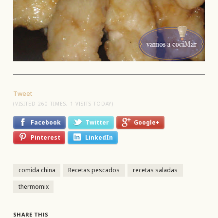
Tweet
(VISITED 260 TIMES, 1 VISITS TODAY)
Facebook
Twitter
Google+
Pinterest
LinkedIn
comida china
Recetas pescados
recetas saladas
thermomix
SHARE THIS