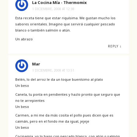
La Cocina Mía - Thermomix
1 DICIEMBRE, 2008 AT 12:38
Esta receta tiene que estar riquísima. Me gustan mucho los
sabores orientales. Imagino que servirá cualquier pescado
blanco o también salmón o atún.
Un abrazo
↓
REPLY
Mar
1 DICIEMBRE, 2008 AT 13:51
Belén, lo del arroz le da un toque buenísimo al plato
Un beso
Canela, tu ponla en pendientes y hazlo pronto que seguro que
no te arrepientes
Un beso
Carmen, a mi me da más cosita el pollo pues dicen que es
caimán, pero en el fondo me da igual, jejeje
Un beso
Cocinamía, yo lo hago con pescado blanco, con atún o salmón