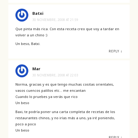
Batxi
30 NOVIEMBRE, 2008 AT 21:59
Que pinta más rica. Con esta receta creo que voy a tardar en
volver a un chino :)
Un beso, Batxi.
↓
REPLY
Mar
30 NOVIEMBRE, 2008 AT 22:03
Norma, gracias y es que tengo muchas cositas orientales,
vasos cuencos palillos etc… me encantan
Cuando lo pruebes ya verás que rico
Un beso
Baxi, te podría poner una carta completa de recetas de los
restaurantes chinos, y no irías más a uno, ya iré poniendo,
poco a poco
Un beso
↓
REPLY