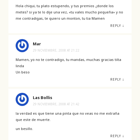
Hola chiqui, tu plato estupendo, y tus premios ¿donde los
metes? si ya te lo dije una vez, «tu vales mucho pequeña» y no
me contradigas, te quiero un monton, tu tia Mamen
↓
REPLY
Mar
29 NOVIEMBRE, 2008 AT 21:22
Mamen, yo no te contradigo, tu mandas, muchas gracias tiíta
linda
Un beso
↓
REPLY
Las Bollis
29 NOVIEMBRE, 2008 AT 21:42
la verdad es que tiene una pinta que no veas no me extraña
que este de muerte.
un besillo.
↓
REPLY