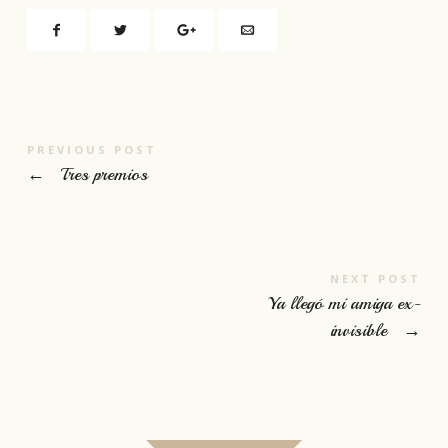
PREVIOUS POST
←
Tres premios
NEXT POST
Ya llegó mi amiga ex-
invisible
→