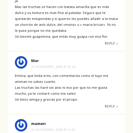
ja.
Mar, las truchas se hacen con batata amarilla que es más
dulce y su textura es mas fina al paladar. Seguro que te
quedarán estupendas y si quieres les puedes añadir a la masa
un chorrito de anís dulce, del «mono» o » maria brizar». Yo no
le puse porque no me quedaba.
Un besote guapetona, que estás muy guapa con esa flor.
↓
REPLY
Mar
29 NOVIEMBRE, 2008 AT 20:44
Irmina, que linda eres, con comentarios como el tuyo me
animan no sabes cuanto.
Las truchas las haré sin anis ni eso por que no me gusta
mucho, ya te contaré como me salen
Un beso amiga y gracias por el piropo
↓
REPLY
mamen
29 NOVIEMBRE, 2008 AT 21:05