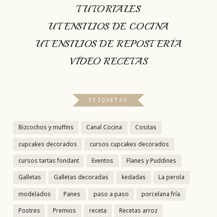
TUTORIALES
UTENSILIOS DE COCINA
UTENSILIOS DE REPOSTERÍA
VÍDEO RECETAS
ETIQUETAS
Bizcochos y muffins
Canal Cocina
Cositas
cupcakes decorados
cursos cupcakes decorados
cursos tartas fondant
Eventos
Flanes y Puddines
Galletas
Galletas decoradas
kedadas
La perola
modelados
Panes
paso a paso
porcelana fría
Postres
Premios
receta
Recetas arroz