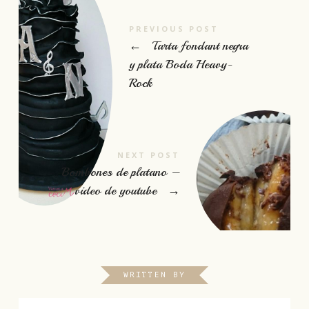
PREVIOUS POST
←
Tarta fondant negra
y plata Boda Heavy-
Rock
NEXT POST
Bombones de platano –
video de youtube
→
WRITTEN BY