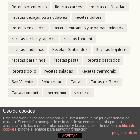
Recetas bombones
Recetas carnes
recetas de Navidad
recetas desayunos saludables
recetas dulces
Recetas ensaladas
Recetas entrantes y acompañamientos
recetas faciles y rapidas
recetas fondant
recetas gaditanas
Recetas Gratinados
Recetas hojaldre
recetas para niños
recetas pasta
Recetas pescados
Recetas pollo
recetas saladas
Recetas thermomix
San Valentín
Solidaridad
Tartas
Tartas de Boda
Tartas fondant
thermomix
verduras
Uso de cookies
Este sitio web utiliza cookies para que usted tenga la mejor experiencia de
Suscríbete
usuario. Si continúa navegando está dando su consentimiento para la
aceptación de las mencionadas cookies y la aceptación de nuestra
política de
cookies
, pinche el enlace para mayor información.
plugin cookies
ACEPTAR