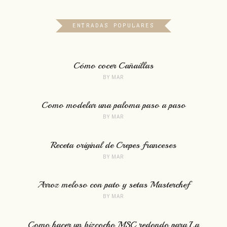
ENTRADAS POPULARES
Cómo cocer Cañaillas
BY
MAR
Como modelar una paloma paso a paso
BY
MAR
Receta original de Crepes franceses
BY
MAR
Arroz meloso con pato y setas Masterchef
BY
MAR
Como hacer un bizcocho MSC redondo para La