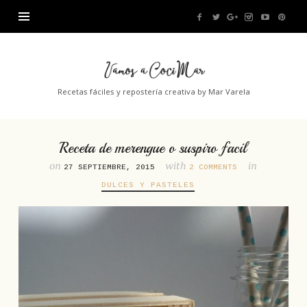
Vamos
a
Recetas fáciles y repostería creativa by Mar Varela
CociMar
Receta de merengue o suspiro facil
on
with
in
27 SEPTIEMBRE, 2015
2 COMMENTS
DULCES Y PASTELES