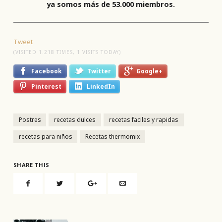
ya somos más de 53.000 miembros.
Tweet
(VISITED 1.218 TIMES, 1 VISITS TODAY)
Facebook
Twitter
Google+
Pinterest
LinkedIn
Postres
recetas dulces
recetas faciles y rapidas
recetas para niños
Recetas thermomix
SHARE THIS