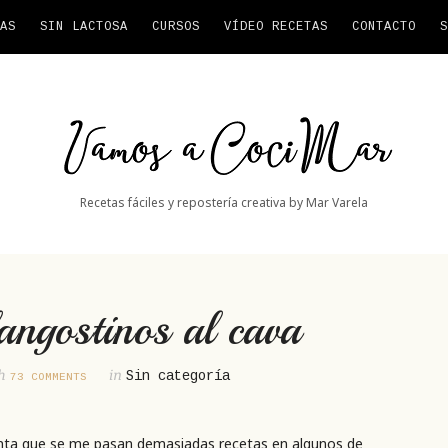
AS
SIN LACTOSA
CURSOS
VÍDEO RECETAS
CONTACTO
S
Vamos
a
CociMar
Recetas fáciles y repostería creativa by Mar Varela
langostinos al cava
th
in
Sin categoría
73 COMMENTS
enta que se me pasan demasiadas recetas en algunos de