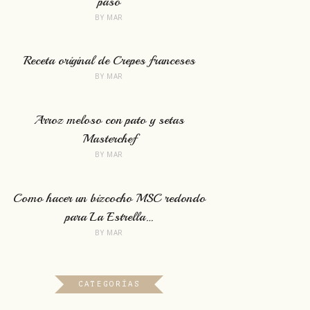
paso
BY
MAR
Receta original de Crepes franceses
BY
MAR
Arroz meloso con pato y setas
Masterchef
BY
MAR
Como hacer un bizcocho MSC redondo
para La Estrella…
BY
MAR
CATEGORÍAS