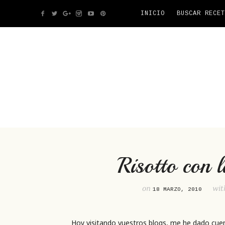
INICIO
BUSCAR RECET
Risotto con 
on
wi
18 MARZO, 2010
Hoy visitando vuestros blogs, me he dado cu