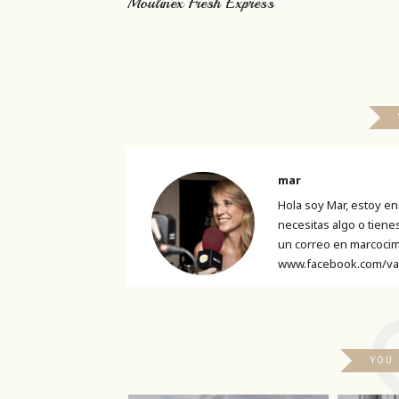
Moulinex Fresh Express
mar
Hola soy Mar, estoy en
necesitas algo o tien
un correo en marcocim
www.facebook.com/va
YOU