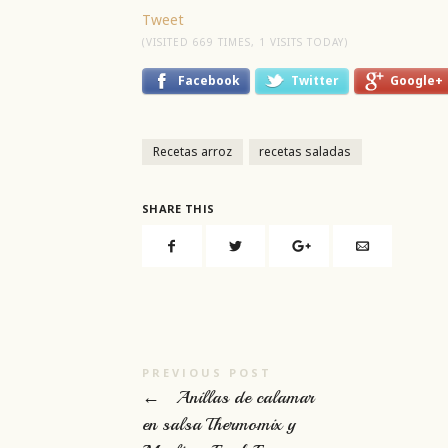
Tweet
(VISITED 669 TIMES, 1 VISITS TODAY)
Facebook
Twitter
Google+
Recetas arroz
recetas saladas
SHARE THIS
PREVIOUS POST
←
Anillas de calamar
en salsa Thermomix y