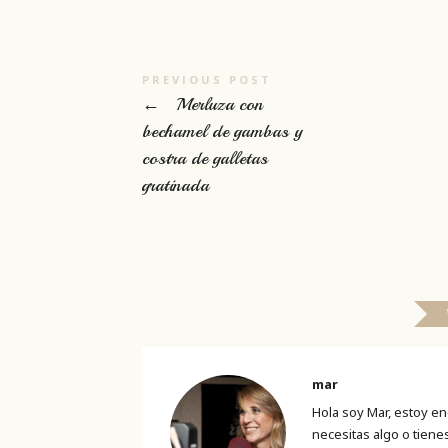
PREVIOUS POST
←
Merluza con
bechamel de gambas y
costra de galletas
gratinada
mar
Hola soy Mar, estoy en
necesitas algo o tien