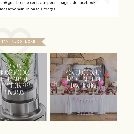
ar@gmail.com o contactar por mi página de facebook
mosacocimar Un beso a tod@s.
 MAY ALSO LIKE
3 platos
abrosísimos que
Mesa dulce o Candy
olo necesitaran
Bar de comunión
a batidora para
rosa y blanca
prepararlos