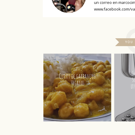
un correo en marcocim
www.facebook.com/va
YOU
s
Curry de garbanzos
s
Vegano
un