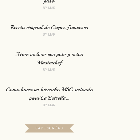
paso
BY
MAR
Receta original de Crepes franceses
BY
MAR
Arroz meloso con pato y setas
Masterchef
BY
MAR
Como hacer un bizcocho MSC redondo
para La Estrella…
BY
MAR
CATEGORÍAS