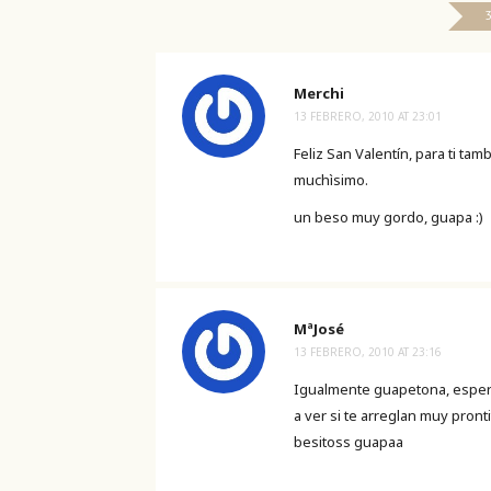
Merchi
13 FEBRERO, 2010 AT 23:01
Feliz San Valentín, para ti ta
muchìsimo.
un beso muy gordo, guapa :)
MªJosé
13 FEBRERO, 2010 AT 23:16
Igualmente guapetona, espero
a ver si te arreglan muy pron
besitoss guapaa