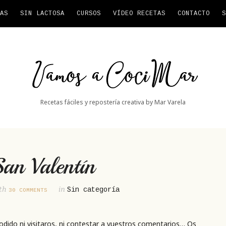
AS
SIN LACTOSA
CURSOS
VÍDEO RECETAS
CONTACTO
S
Vamos
a
CociMar
Recetas fáciles y repostería creativa by Mar Varela
San Valentín
th
in
Sin categoría
30 COMMENTS
odido ni visitaros, ni contestar a vuestros comentarios… Os