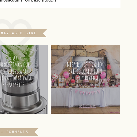
 MAY ALSO LIKE
3 platos
abrosísimos que
Mesa dulce o Candy
olo necesitaran
Bar de comunión
a batidora para
rosa y blanca
prepararlos
51 COMMENTS