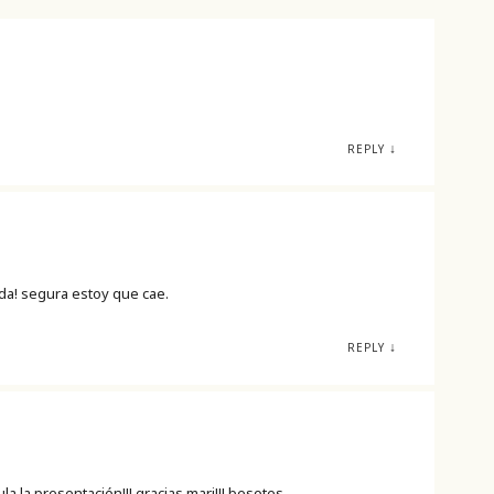
↓
REPLY
da! segura estoy que cae.
↓
REPLY
 la presentación!!! gracias mari!!! besotes