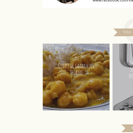
YOU
s
Curry de garbanzos
s
Vegano
un