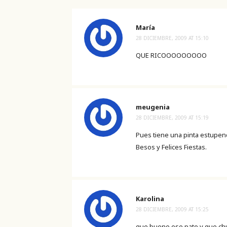
María
28 DICIEMBRE, 2009 AT 15:10
QUE RICOOOOOOOOO
meugenia
28 DICIEMBRE, 2009 AT 15:19
Pues tiene una pinta estupen
Besos y Felices Fiestas.
Karolina
28 DICIEMBRE, 2009 AT 15:25
que bueno ese pate y que chula