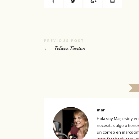
PREVIOUS POST
←
Felices Fiestas
mar
Hola soy Mar, estoy en
necesitas algo o tien
un correo en marcocim
www.facebook.com/va