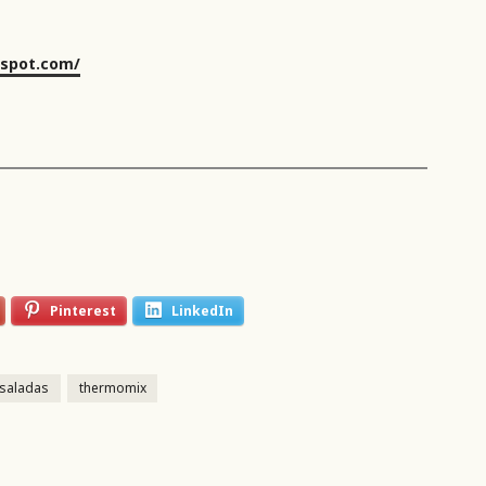
gspot.com/
Pinterest
LinkedIn
 saladas
thermomix