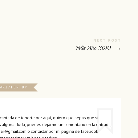
NEXT POST
Feliz Año 2010
→
WRITTEN BY
cantada de tenerte por aquí, quiero que sepas que si
es alguna duda, puedes dejarme un comentario en la entrada,
ar@gmail.com o contactar por mi página de facebook
mosacocimar Un beso a tod@s.