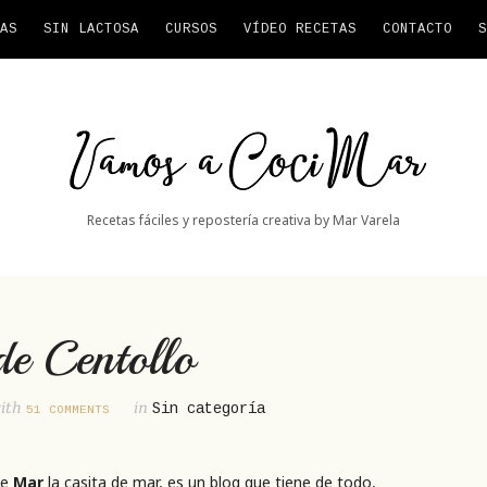
AS
SIN LACTOSA
CURSOS
VÍDEO RECETAS
CONTACTO
S
Vamos
a
CociMar
Recetas fáciles y repostería creativa by Mar Varela
de Centollo
ith
in
Sin categoría
51 COMMENTS
de
Mar
la casita de mar, es un blog que tiene de todo,