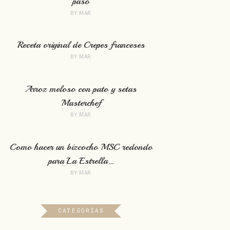
paso
BY
MAR
Receta original de Crepes franceses
BY
MAR
Arroz meloso con pato y setas
Masterchef
BY
MAR
Como hacer un bizcocho MSC redondo
para La Estrella…
BY
MAR
CATEGORÍAS