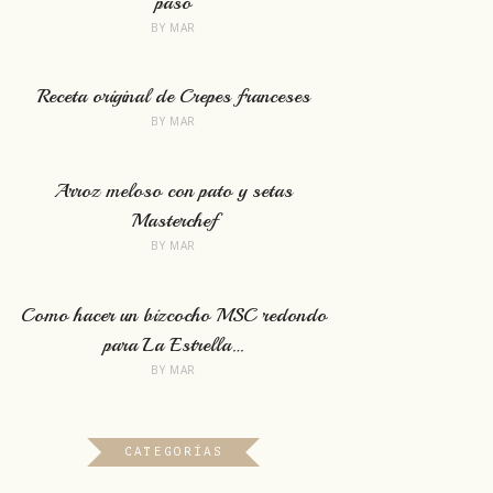
paso
BY
MAR
Receta original de Crepes franceses
BY
MAR
Arroz meloso con pato y setas
Masterchef
BY
MAR
Como hacer un bizcocho MSC redondo
para La Estrella…
BY
MAR
CATEGORÍAS