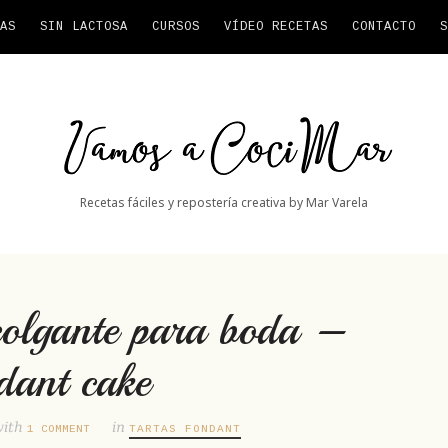
AS
SIN LACTOSA
CURSOS
VÍDEO RECETAS
CONTACTO
S
Vamos
a
CociMar
Recetas fáciles y repostería creativa by Mar Varela
colgante para boda –
dant cake
with
in
1 COMMENT
TARTAS FONDANT