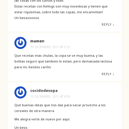
las cosas con los cursos y todo.
Estas recetas con Kellogs son muy novedosas y tienen que
estar riquísimas, sobre todo las copas, me encannntan!
Un besazooooo
↓
REPLY
mamen
10 DICIEMBRE, 2011 AT 0:33
Que recetas mas chulas, la copa se ve muy buena, y las
bolitas seguro que tambien lo estan, pero demasiada lactosa
para mi, besitos cariño
↓
REPLY
cocidodesopa
10 DICIEMBRE, 2011 AT 9:09
Qué buenas ideas que nos das para sacar provecho a los
cereales de otra manera.
Me alegra verte de nuevo por aquí.
Un beso.