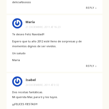
delicia!bsosss
↓
REPLY
María
21 DICIEMBRE, 2011 AT 16:23
Te deseo Feliz Navidad!!
Espero que tu año 2012 esté lleno de sorpresas y de
momentos dignos de ser vividos.
Un saludo
María
↓
REPLY
Isabel
24 DICIEMBRE, 2011 AT 0:32
Dos recetas fantáticas.
Mi querida Mar, para ti y los tuyos.
¡¡¡FELICES FIESTAS!!!