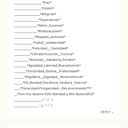
___________________ *Paz*
___________________*Unión*
__________________*Alegrias*
_________________*Esperanzas*
________________*Amor_Sucesos*
________________*Realizaciones*
______________*Respeto_armonía*
_____________*Salud__solidaridad*
____________*Felicidad___Humildad*
___________*Cofraternización__Pureza*
__________*Amistad__Sabiduría_Perdón*
_________*Igualdad_Libertad_BuenaSuerte*
________*Sinceridad_Estima__Fraternidad*
_______*Equilíbrio__Dignidad__Benevolencia*
______*Fé_Bondad_Paciência_Ventura _Fuerza*
____*Tenacidad-Prosperidad–_Reconocimento***
__*Son mis deseos Felíz Navidad y Año Nuevo2012*
___________________ (¨`•.•´¨)
_________________ •.¸(¨`•.•´¨)
↓
REPLY