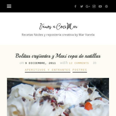
Vamos
a
Recetas fáciles y repostería creativa by Mar Varela
CociMar
Bolitas crujientes y Maxi copa de natillas
on
with
in
9 DICIEMBRE, 2011
12 COMMENTS
APERITIVOS Y ENTRANTES
POSTRES