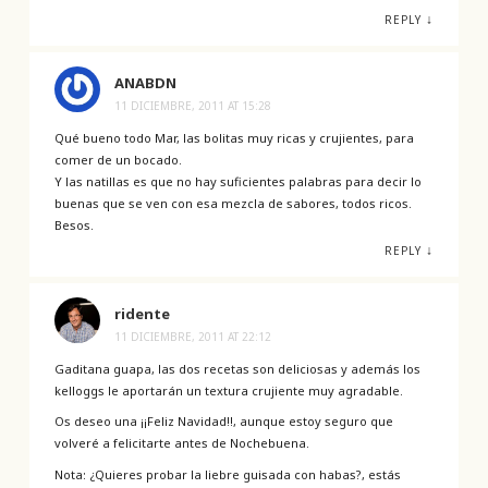
↓
REPLY
ANABDN
11 DICIEMBRE, 2011 AT 15:28
Qué bueno todo Mar, las bolitas muy ricas y crujientes, para
comer de un bocado.
Y las natillas es que no hay suficientes palabras para decir lo
buenas que se ven con esa mezcla de sabores, todos ricos.
Besos.
↓
REPLY
ridente
11 DICIEMBRE, 2011 AT 22:12
Gaditana guapa, las dos recetas son deliciosas y además los
kelloggs le aportarán un textura crujiente muy agradable.
Os deseo una ¡¡Feliz Navidad!!, aunque estoy seguro que
volveré a felicitarte antes de Nochebuena.
Nota: ¿Quieres probar la liebre guisada con habas?, estás