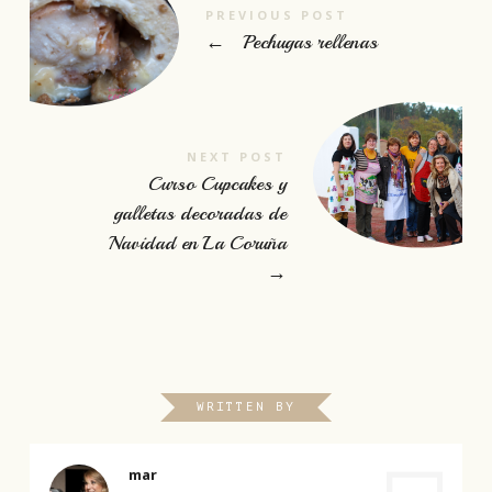
PREVIOUS POST
←
Pechugas rellenas
NEXT POST
Curso Cupcakes y
galletas decoradas de
Navidad en La Coruña
→
WRITTEN BY
mar