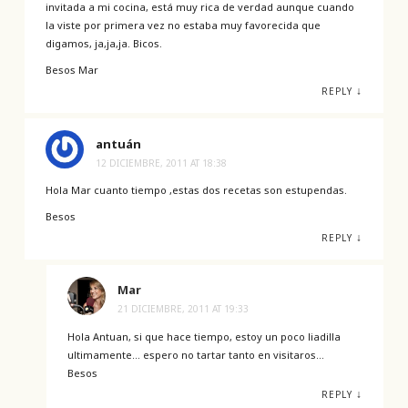
invitada a mi cocina, está muy rica de verdad aunque cuando
la viste por primera vez no estaba muy favorecida que
digamos, ja,ja,ja. Bicos.
Besos Mar
↓
REPLY
antuán
12 DICIEMBRE, 2011 AT 18:38
Hola Mar cuanto tiempo ,estas dos recetas son estupendas.
Besos
↓
REPLY
Mar
21 DICIEMBRE, 2011 AT 19:33
Hola Antuan, si que hace tiempo, estoy un poco liadilla
ultimamente… espero no tartar tanto en visitaros…
Besos
↓
REPLY