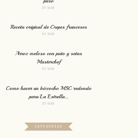
paso
BY
MAR
Receta original de Crepes franceses
BY
MAR
Arroz meloso con pato y setas
Masterchef
BY
MAR
Como hacer un bizcocho MSC redondo
para La Estrella…
BY
MAR
CATEGORÍAS