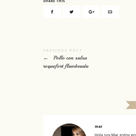
SHARE THIS
PREVIOUS POST
←
Pollo con salsa
roquefort flambeada
mar
Hola soy Mar, estoy en