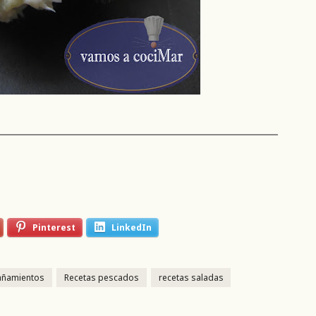
Pinterest
LinkedIn
añamientos
Recetas pescados
recetas saladas