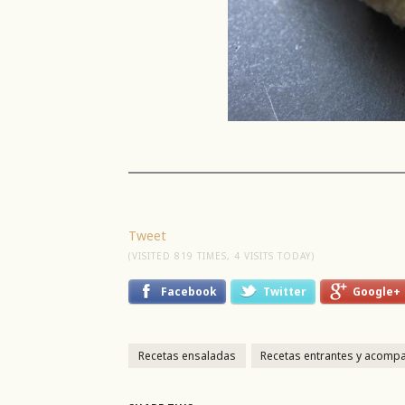
Tweet
(VISITED 819 TIMES, 4 VISITS TODAY)
Facebook
Twitter
Google+
Recetas ensaladas
Recetas entrantes y acomp