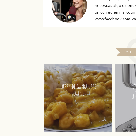
necesitas algo o tien
un correo en marcocim
www.facebook.com/va
YOU
s
Curry de garbanzos
s
Vegano
un