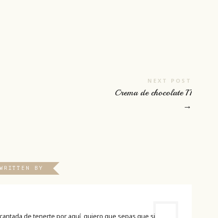
NEXT POST
Crema de chocolate II
→
WRITTEN BY
cantada de tenerte por aquí, quiero que sepas que si