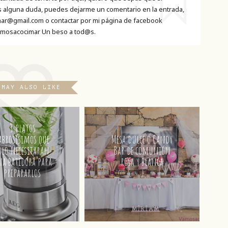
es alguna duda, puedes dejarme un comentario en la entrada,
ar@gmail.com o contactar por mi página de facebook
mosacocimar Un beso a tod@s.
 MAY ALSO LIKE
3 platos
abrosísimos que
Mesa dulce o Candy
olo necesitaran
Bar de comunión
a batidora para
rosa y blanca
prepararlos