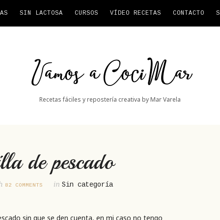
AS
SIN LACTOSA
CURSOS
VÍDEO RECETAS
CONTACTO
S
Vamos
a
CociMar
Recetas fáciles y repostería creativa by Mar Varela
lla de pescado
th
in
Sin categoría
82 COMMENTS
scado sin que se den cuenta, en mi caso no tengo